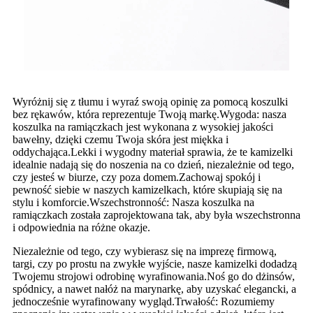
Wyróżnij się z tłumu i wyraź swoją opinię za pomocą koszulki
bez rękawów, która reprezentuje Twoją markę.Wygoda: nasza
koszulka na ramiączkach jest wykonana z wysokiej jakości
bawełny, dzięki czemu Twoja skóra jest miękka i
oddychająca.Lekki i wygodny materiał sprawia, że ​​te kamizelki
idealnie nadają się do noszenia na co dzień, niezależnie od tego,
czy jesteś w biurze, czy poza domem.Zachowaj spokój i
pewność siebie w naszych kamizelkach, które skupiają się na
stylu i komforcie.Wszechstronność: Nasza koszulka na
ramiączkach została zaprojektowana tak, aby była wszechstronna
i odpowiednia na różne okazje.
Niezależnie od tego, czy wybierasz się na imprezę firmową,
targi, czy po prostu na zwykłe wyjście, nasze kamizelki dodadzą
Twojemu strojowi odrobinę wyrafinowania.Noś go do dżinsów,
spódnicy, a nawet nałóż na marynarkę, aby uzyskać elegancki, a
jednocześnie wyrafinowany wygląd.Trwałość: Rozumiemy