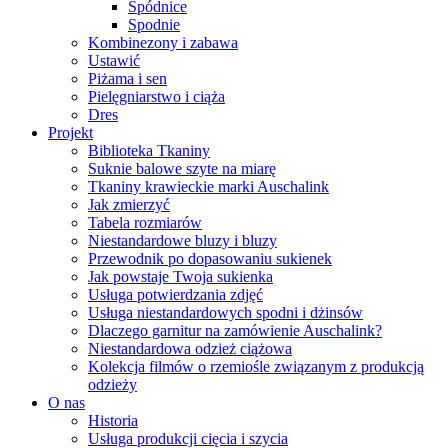
Spódnice
Spodnie
Kombinezony i zabawa
Ustawić
Piżama i sen
Pielęgniarstwo i ciąża
Dres
Projekt
Biblioteka Tkaniny
Suknie balowe szyte na miarę
Tkaniny krawieckie marki Auschalink
Jak zmierzyć
Tabela rozmiarów
Niestandardowe bluzy i bluzy
Przewodnik po dopasowaniu sukienek
Jak powstaje Twoja sukienka
Usługa potwierdzania zdjęć
Usługa niestandardowych spodni i dżinsów
Dlaczego garnitur na zamówienie Auschalink?
Niestandardowa odzież ciążowa
Kolekcja filmów o rzemiośle związanym z produkcją
odzieży
O nas
Historia
Usługa produkcji cięcia i szycia