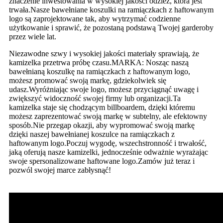
znaczenie inwestowania w wysokiej jakości odzież, która jest
trwała.Nasze bawełniane koszulki na ramiączkach z haftowanym
logo są zaprojektowane tak, aby wytrzymać codzienne
użytkowanie i sprawić, że pozostaną podstawą Twojej garderoby
przez wiele lat.
Niezawodne szwy i wysokiej jakości materiały sprawiają, że
kamizelka przetrwa próbę czasu.MARKA: Nosząc naszą
bawełnianą koszulkę na ramiączkach z haftowanym logo,
możesz promować swoją markę, gdziekolwiek się
udasz.Wyróżniając swoje logo, możesz przyciągnąć uwagę i
zwiększyć widoczność swojej firmy lub organizacji.Ta
kamizelka staje się chodzącym billboardem, dzięki któremu
możesz zaprezentować swoją markę w subtelny, ale efektowny
sposób.Nie przegap okazji, aby wypromować swoją markę
dzięki naszej bawełnianej koszulce na ramiączkach z
haftowanym logo.Poczuj wygodę, wszechstronność i trwałość,
jaką oferują nasze kamizelki, jednocześnie odważnie wyrażając
swoje spersonalizowane haftowane logo.Zamów już teraz i
pozwól swojej marce zabłysnąć!