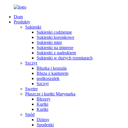
Dom
Produkty
Sukienki
Sukienki codzienne
Sukienki koronkowe
Sukienki mini
Sukienki na imprezę
Sukienki z nadrukiem
Sukienki w dużych rozmiarach
Szczyt
Bluzka i koszula
Bluza z kapturem
podkoszulek
Szczyt
Sweter
Płaszcze i kurtki Marynarka
Blezery
Kurtki
Kurtki
Spód
Dżinsy
Spodenki