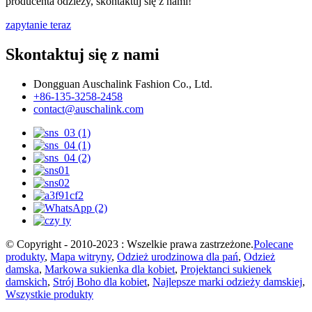
producenta odzieży, skontaktuj się z nami!
zapytanie teraz
Skontaktuj się z nami
Dongguan Auschalink Fashion Co., Ltd.
+86-135-3258-2458
contact@auschalink.com
© Copyright - 2010-2023 : Wszelkie prawa zastrzeżone.
Polecane
produkty
,
Mapa witryny
,
Odzież urodzinowa dla pań
,
Odzież
damska
,
Markowa sukienka dla kobiet
,
Projektanci sukienek
damskich
,
Strój Boho dla kobiet
,
Najlepsze marki odzieży damskiej
,
Wszystkie produkty