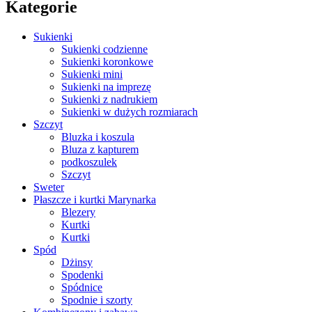
Kategorie
Sukienki
Sukienki codzienne
Sukienki koronkowe
Sukienki mini
Sukienki na imprezę
Sukienki z nadrukiem
Sukienki w dużych rozmiarach
Szczyt
Bluzka i koszula
Bluza z kapturem
podkoszulek
Szczyt
Sweter
Płaszcze i kurtki Marynarka
Blezery
Kurtki
Kurtki
Spód
Dżinsy
Spodenki
Spódnice
Spodnie i szorty