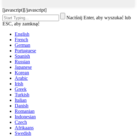
[javascript]
[/javascript]
Naciśnij Enter, aby wyszukać lub
ESC, aby zamknąć
English
French
German
Portuguese
Spanish
Russian
Japanese
Korean
Arabic
Irish
Greek
Turkish
Italian
Danish
Romanian
Indonesian
Czech
Afrikaans
Swedish