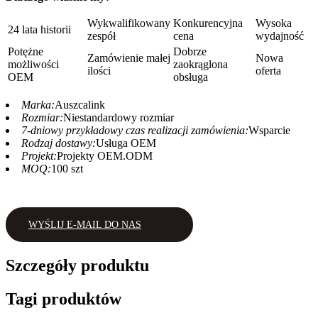
Wykwalifikowany
Konkurencyjna
Wysoka
24 lata historii
zespół
cena
wydajność
Potężne
Dobrze
Zamówienie małej
Nowa
możliwości
zaokrąglona
ilości
oferta
OEM
obsługa
Marka:
Auszcalink
Rozmiar:
Niestandardowy rozmiar
7-dniowy przykładowy czas realizacji zamówienia:
Wsparcie
Rodzaj dostawy:
Usługa OEM
Projekt:
Projekty OEM.ODM
MOQ:
100 szt
WYŚLIJ E-MAIL DO NAS
Szczegóły produktu
Tagi produktów