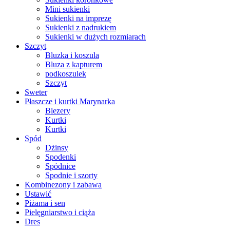
Mini sukienki
Sukienki na imprezę
Sukienki z nadrukiem
Sukienki w dużych rozmiarach
Szczyt
Bluzka i koszula
Bluza z kapturem
podkoszulek
Szczyt
Sweter
Płaszcze i kurtki Marynarka
Blezery
Kurtki
Kurtki
Spód
Dżinsy
Spodenki
Spódnice
Spodnie i szorty
Kombinezony i zabawa
Ustawić
Piżama i sen
Pielęgniarstwo i ciąża
Dres