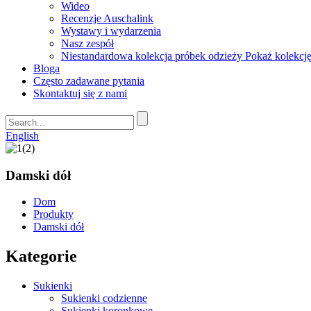
Wideo
Recenzje Auschalink
Wystawy i wydarzenia
Nasz zespół
Niestandardowa kolekcja próbek odzieży Pokaż kolekcj
Bloga
Często zadawane pytania
Skontaktuj się z nami
English
Damski dół
Dom
Produkty
Damski dół
Kategorie
Sukienki
Sukienki codzienne
Sukienki koronkowe