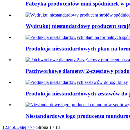
Fabryka producentów mini spódniczek w p
Wydrukuj niestandardowy producent stro
Produkcja niestandardowych plam na form
Patchworkowe diamenty 2-częściowy produ
Produkcja niestandardowych zestawów do j
Niestandardowe logo producenta munduró
1
2
3
4
5
6
Dalej >
>>
Strona 1 / 18