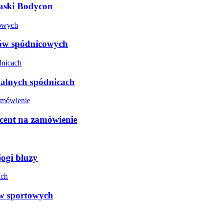
aski Bodycon
jów spódnicowych
alnych spódnicach
cent na zamówienie
ogi bluzy
w sportowych