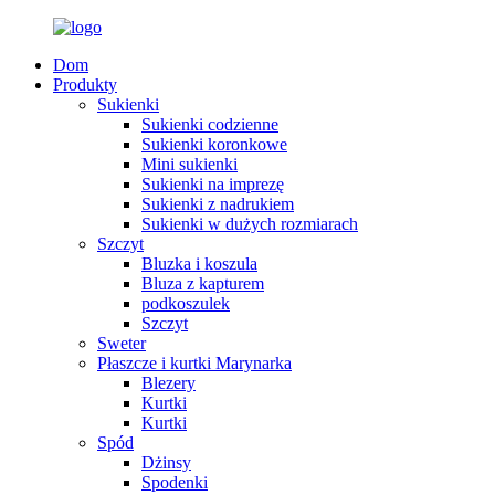
Dom
Produkty
Sukienki
Sukienki codzienne
Sukienki koronkowe
Mini sukienki
Sukienki na imprezę
Sukienki z nadrukiem
Sukienki w dużych rozmiarach
Szczyt
Bluzka i koszula
Bluza z kapturem
podkoszulek
Szczyt
Sweter
Płaszcze i kurtki Marynarka
Blezery
Kurtki
Kurtki
Spód
Dżinsy
Spodenki