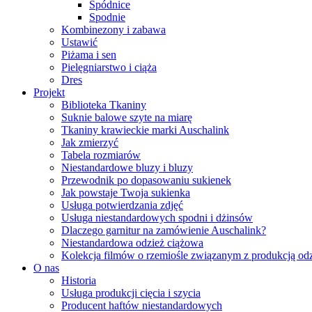
Spódnice
Spodnie
Kombinezony i zabawa
Ustawić
Piżama i sen
Pielęgniarstwo i ciąża
Dres
Projekt
Biblioteka Tkaniny
Suknie balowe szyte na miarę
Tkaniny krawieckie marki Auschalink
Jak zmierzyć
Tabela rozmiarów
Niestandardowe bluzy i bluzy
Przewodnik po dopasowaniu sukienek
Jak powstaje Twoja sukienka
Usługa potwierdzania zdjęć
Usługa niestandardowych spodni i dżinsów
Dlaczego garnitur na zamówienie Auschalink?
Niestandardowa odzież ciążowa
Kolekcja filmów o rzemiośle związanym z produkcją od
O nas
Historia
Usługa produkcji cięcia i szycia
Producent haftów niestandardowych