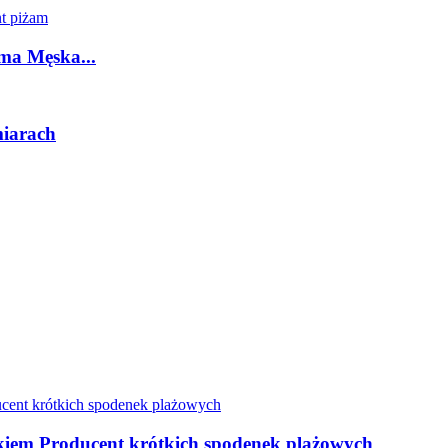
ma Męska...
miarach
kiem Producent krótkich spodenek plażowych