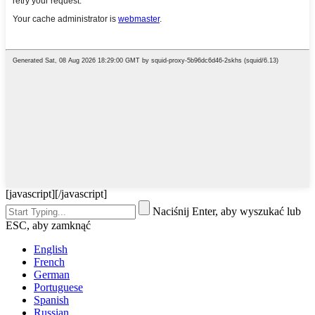
[javascript]
[/javascript]
Naciśnij Enter, aby wyszukać lub
ESC, aby zamknąć
English
French
German
Portuguese
Spanish
Russian