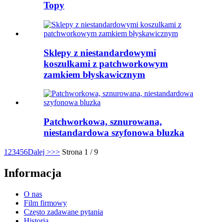
Topy
Sklepy z niestandardowymi
koszulkami z patchworkowym
zamkiem błyskawicznym
Patchworkowa, sznurowana,
niestandardowa szyfonowa bluzka
1
2
3
4
5
6
Dalej >
>>
Strona 1 / 9
Informacja
O nas
Film firmowy
Często zadawane pytania
Historia