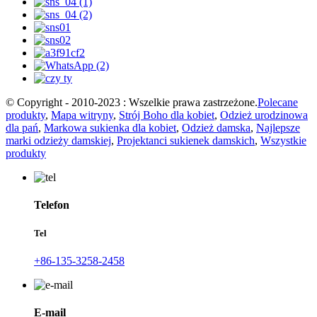
© Copyright - 2010-2023 : Wszelkie prawa zastrzeżone.
Polecane
produkty
,
Mapa witryny
,
Strój Boho dla kobiet
,
Odzież urodzinowa
dla pań
,
Markowa sukienka dla kobiet
,
Odzież damska
,
Najlepsze
marki odzieży damskiej
,
Projektanci sukienek damskich
,
Wszystkie
produkty
Telefon
Tel
+86-135-3258-2458
E-mail