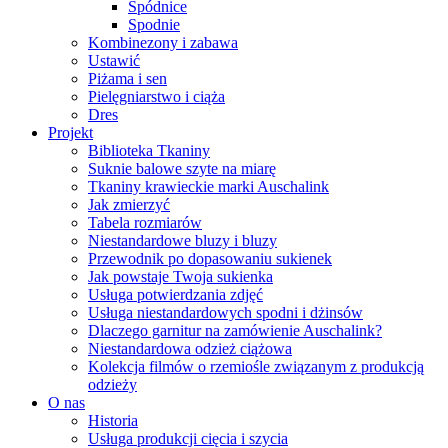
Spódnice
Spodnie
Kombinezony i zabawa
Ustawić
Piżama i sen
Pielęgniarstwo i ciąża
Dres
Projekt
Biblioteka Tkaniny
Suknie balowe szyte na miarę
Tkaniny krawieckie marki Auschalink
Jak zmierzyć
Tabela rozmiarów
Niestandardowe bluzy i bluzy
Przewodnik po dopasowaniu sukienek
Jak powstaje Twoja sukienka
Usługa potwierdzania zdjęć
Usługa niestandardowych spodni i dżinsów
Dlaczego garnitur na zamówienie Auschalink?
Niestandardowa odzież ciążowa
Kolekcja filmów o rzemiośle związanym z produkcją
odzieży
O nas
Historia
Usługa produkcji cięcia i szycia