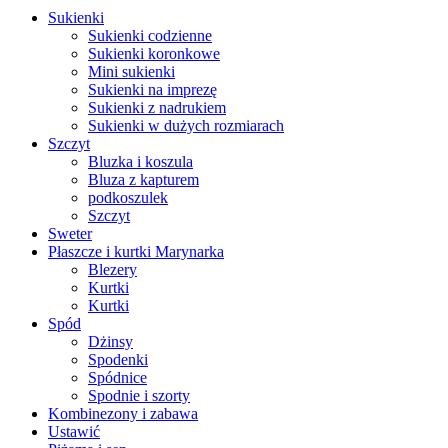
Sukienki
Sukienki codzienne
Sukienki koronkowe
Mini sukienki
Sukienki na imprezę
Sukienki z nadrukiem
Sukienki w dużych rozmiarach
Szczyt
Bluzka i koszula
Bluza z kapturem
podkoszulek
Szczyt
Sweter
Płaszcze i kurtki Marynarka
Blezery
Kurtki
Kurtki
Spód
Dżinsy
Spodenki
Spódnice
Spodnie i szorty
Kombinezony i zabawa
Ustawić