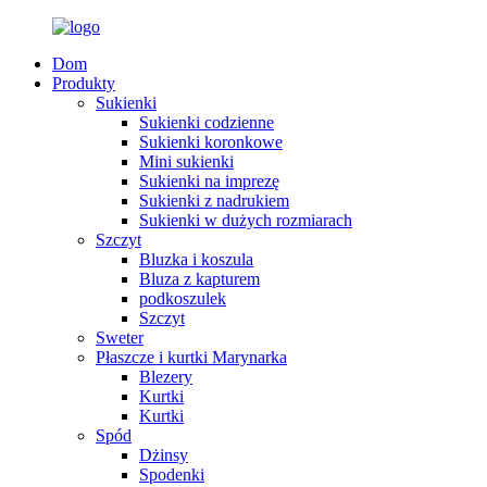
Dom
Produkty
Sukienki
Sukienki codzienne
Sukienki koronkowe
Mini sukienki
Sukienki na imprezę
Sukienki z nadrukiem
Sukienki w dużych rozmiarach
Szczyt
Bluzka i koszula
Bluza z kapturem
podkoszulek
Szczyt
Sweter
Płaszcze i kurtki Marynarka
Blezery
Kurtki
Kurtki
Spód
Dżinsy
Spodenki